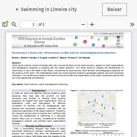
Voltar aos Detalhes do Artigo
←
Swimming in Limeira city
Baixar