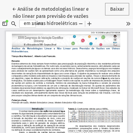
Voltar aos Detalhes do Artigo
←
Análise de metodologias linear e
Baixar
não linear para previsão de vazões
em usinas hidroelétricas