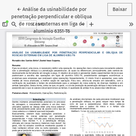
Voltar aos Detalhes do Artigo
←
Análise da usinabilidade por
Baixar
penetração perpendicular e oblíqua
de roscas externas em liga de
alumínio 6351-T6