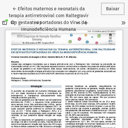
Voltar aos Detalhes do Artigo
←
Efeitos maternos e neonatais da
Baixar
terapia antirretroviral com Raltegravir
em gestantes portadoras do Vírus da
Imunodeficiência Humana