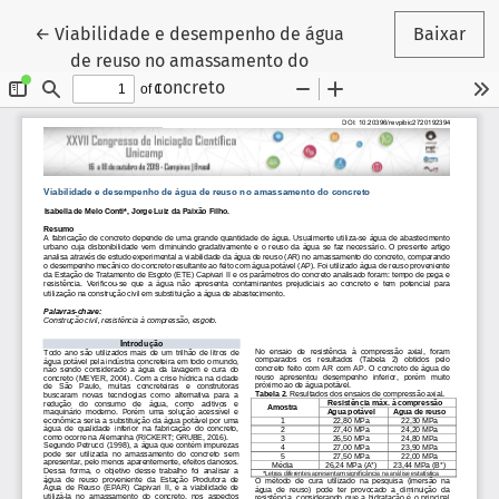
Voltar aos Detalhes do Artigo
←
Viabilidade e desempenho de água
Baixar
de reuso no amassamento do
concreto