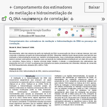
Voltar aos Detalhes do Artigo
←
Comportamento dos estimadores
Baixar
de metilação e hidroximetilação de
DNA na presença de correlação