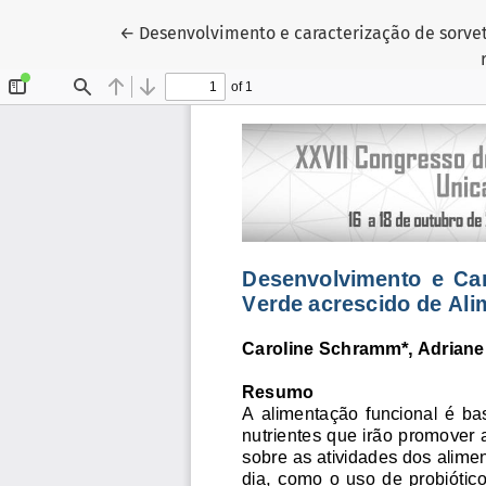
Voltar aos Detalhes do Artigo
←
Desenvolvimento e caracterização de sorve