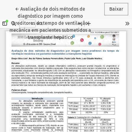
Voltar aos Detalhes do Artigo
←
Avaliação de dois métodos de
Baixar
diagnóstico por imagem como
preditores do tempo de ventilação
mecânica em pacientes submetidos a
transplante hepático