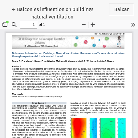
Voltar aos Detalhes do Artigo
←
Balconies influention on buildings
Baixar
natural ventilation