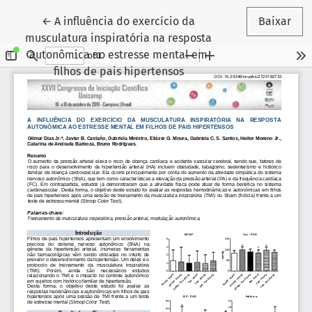
Voltar aos Detalhes do Artigo
←
A influência do exercício da
Baixar
musculatura inspiratória na resposta
autonômica ao estresse mental em
filhos de pais hipertensos