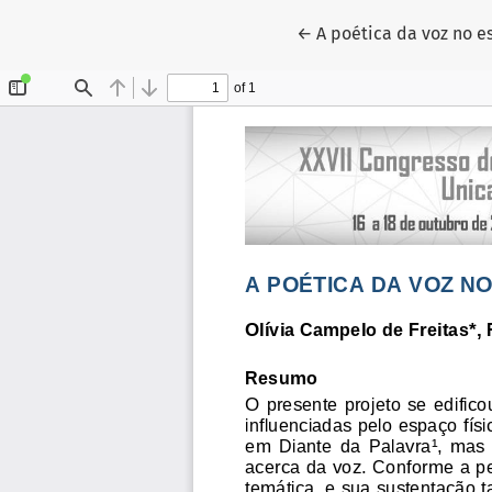
Voltar aos Detalhes do
←
A poética da voz no 