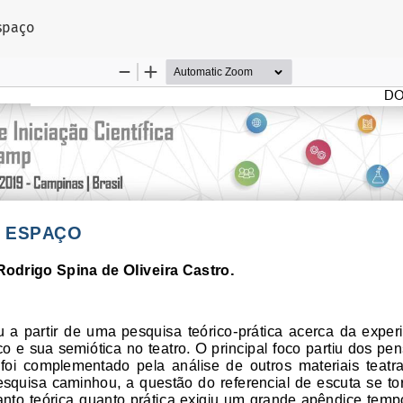
 Artigo
espaço