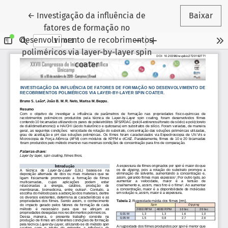
Voltar aos Detalhes do Artigo
←
Investigação da influência de
Baixar
fatores de formação no
desenvolvimento de recobrimentos
poliméricos via layer-by-layer spin
coater