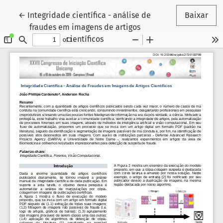
Voltar aos Detalhes do Artigo
←
Integridade científica - análise de
Baixar
fraudes em imagens de artigos
científicos