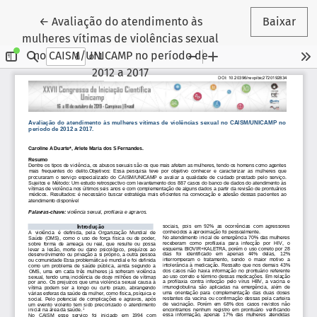
Voltar aos Detalhes do Artigo
←
Avaliação do atendimento às
Baixar
mulheres vítimas de violências sexual
no CAISM/UNICAMP no período de
2012 a 2017