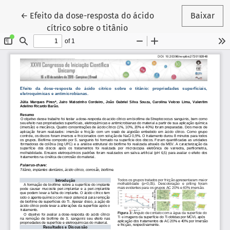
Voltar aos Detalhes do Artigo
←
Efeito da dose-resposta do ácido
Baixar
cítrico sobre o titânio