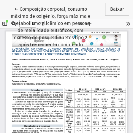
Voltar aos Detalhes do Artigo
←
Composição corporal, consumo
Baixar
máximo de oxigênio, força máxima e
metabolismo glicêmico em pessoas
de meia idade eutróficos, com
excesso de peso e diabetes tipo 2
após treinamento combinado