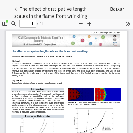
Voltar aos Detalhes do Artigo
←
The effect of dissipative length
Baixar
scales in the flame front wrinkling