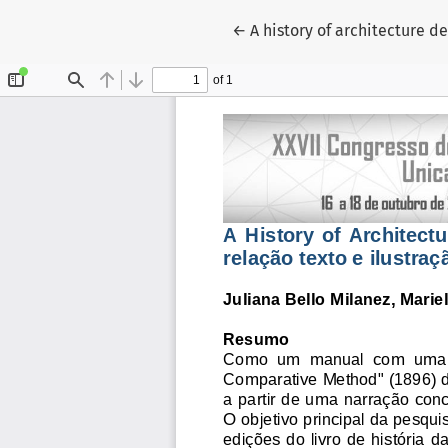
Voltar aos Detalhes do Arti
←
A history of architecture de