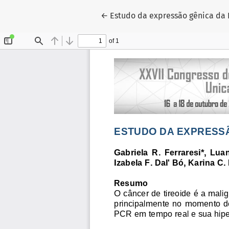
Voltar aos Detalhes do Artigo
←
Estudo da expressão gênica da 