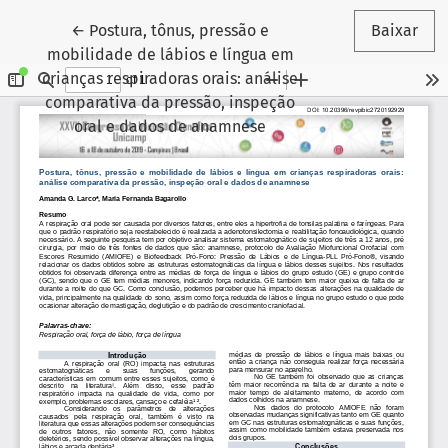
Voltar aos Detalhes do Artigo
←
Postura, tônus, pressão e
Baixar
mobilidade de lábios e língua em
crianças respiradoras orais: análise
comparativa da pressão, inspeção
oral e dados de anamnese