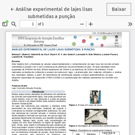
Voltar aos Detalhes do Artigo
←
Análise experimental de lajes lisas
Baixar
submetidas a punção