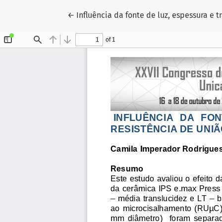
Voltar aos Detalhes do Artigo
←
Influência da fonte de luz, espessura e 