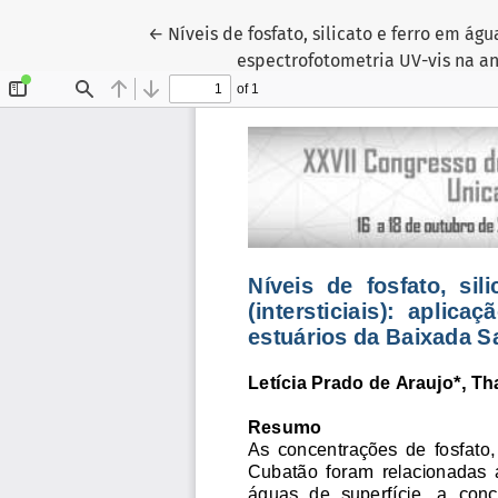
Voltar aos Detalhes do Artigo
←
Níveis de fosfato, silicato e ferro em águ
espectrofotometria UV-vis na an