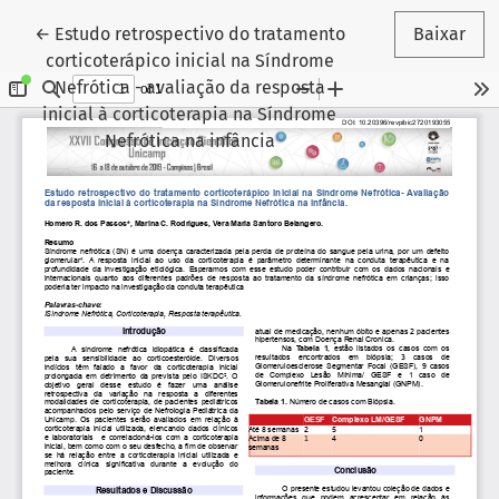
Voltar aos Detalhes do Artigo
←
Estudo retrospectivo do tratamento
Baixar
corticoterápico inicial na Síndrome
Nefrótica - avaliação da resposta
inicial à corticoterapia na Síndrome
Nefrótica na infância