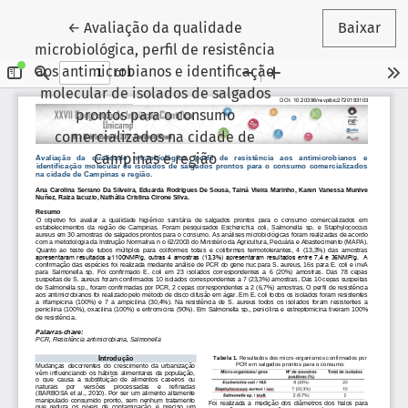
Voltar aos Detalhes do Artigo
←
Avaliação da qualidade
Baixar
microbiológica, perfil de resistência
aos antimicrobianos e identificação
molecular de isolados de salgados
prontos para o consumo
comercializados na cidade de
Campinas e região