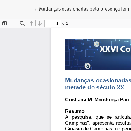
Voltar aos Detalhes do Artigo
←
Mudanças ocasionadas pela presença femin