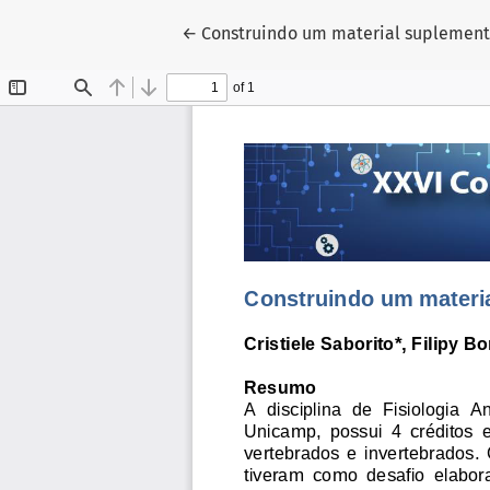
Voltar aos Detalhes do Artigo
←
Construindo um material suplementa