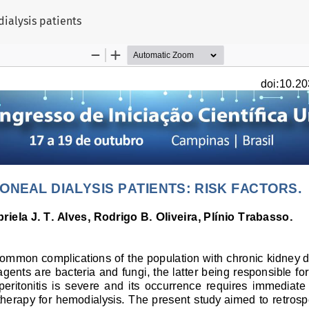
tigo
dialysis patients