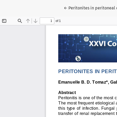
Voltar aos Detalhes do Ar
←
Peritonites in peritoneal 