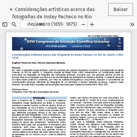
Voltar aos Detalhes do Artigo
←
Considerações artísticas acerca das
Baixar
fotografias de Insley Pacheco no Rio
de Janeiro (1855- 1875)