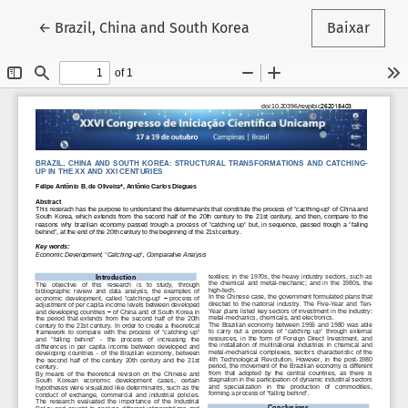
Voltar aos Detalhes do Artigo
←
Brazil, China and South Korea
Baixar