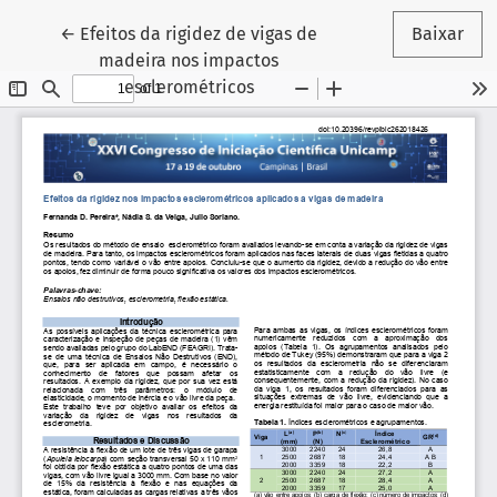
Voltar aos Detalhes do Artigo
←
Efeitos da rigidez de vigas de
Baixar
madeira nos impactos
esclerométricos