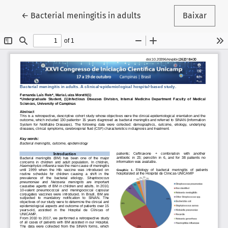
Voltar aos Detalhes do Artigo
←
Bacterial meningitis in adults
Baixar