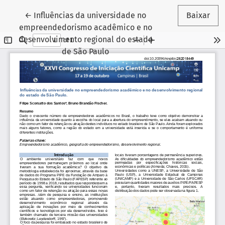
Voltar aos Detalhes do Artigo
←
Influências da universidade no
Baixar
empreendedorismo acadêmico e no
desenvolvimento regional do estado
de São Paulo