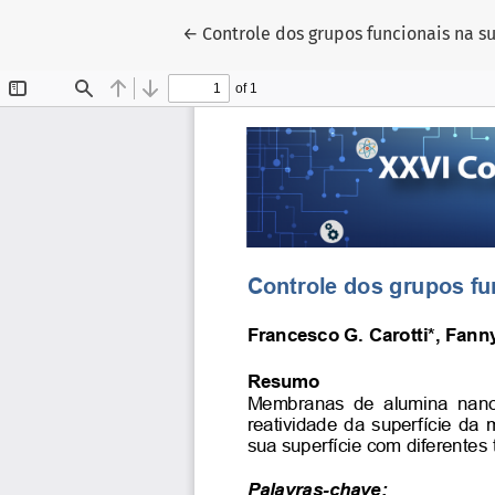
Voltar aos Detalhes do Artigo
←
Controle dos grupos funcionais na 