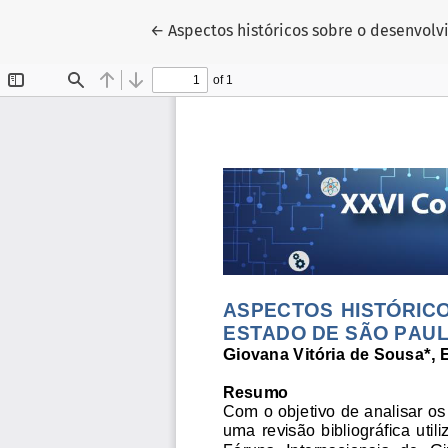
Voltar aos Detalhes do Artigo
←
Aspectos históricos sobre o desenvolv