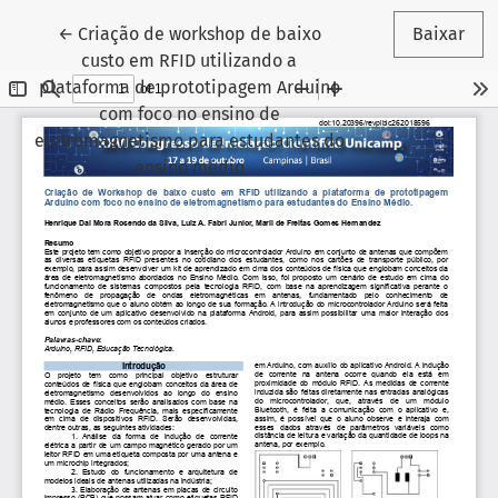
Voltar aos Detalhes do Artigo
←
Criação de workshop de baixo
Baixar
custo em RFID utilizando a
plataforma de prototipagem Arduino
com foco no ensino de
eletromagnetismo para estudantes do
ensino médio