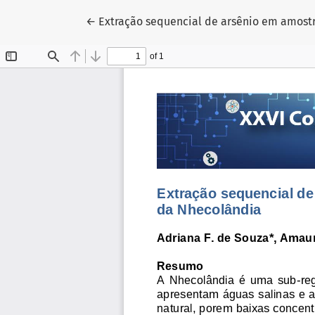
Voltar aos Detalhes do Artigo
←
Extração sequencial de arsênio em amostr