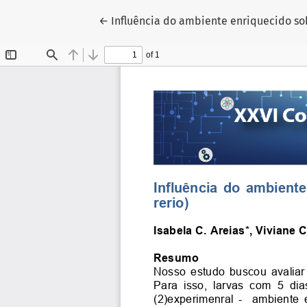
Voltar aos Detalhes do Artigo
←
Influência do ambiente enriquecido so