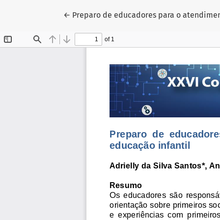
Voltar aos Detalhes do Artigo
←
Preparo de educadores para o atendimen