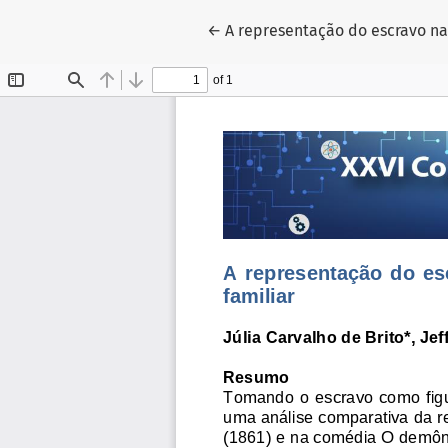
Voltar aos Detalhes do Artigo
←
A representação do escravo n