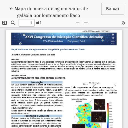
Voltar aos Detalhes do Artigo
←
Mapa de massa de aglomerados de
Baixar
galáxia por lenteamento fraco