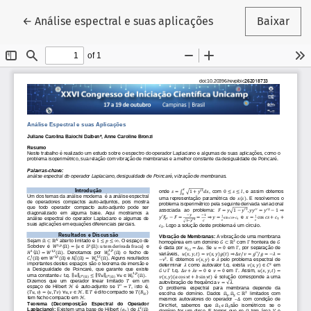
Voltar aos Detalhes do Artigo
←
Análise espectral e suas aplicações
Baixar