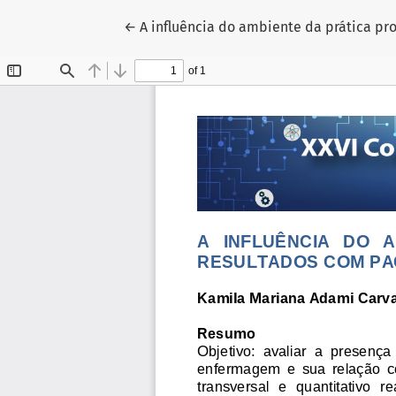
Voltar aos Detalhes do Artigo
←
A influência do ambiente da prática pr