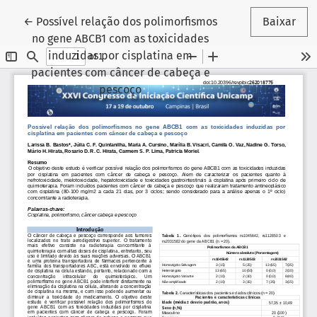
Voltar aos Detalhes do Artigo
←
Possível relação dos polimorfismos
Baixar
no gene ABCB1 com as toxicidades
induzidas por cisplatina em
pacientes com câncer de cabeça e
pescoço