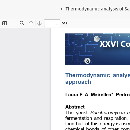
Voltar aos Detalhes do Artigo
←
Thermodynamic analysis of Sa