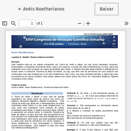
Voltar aos Detalhes do Artigo
←
Anéis Noetherianos
Baixar