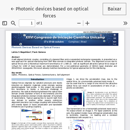
Voltar aos Detalhes do Artigo
←
Photonic devices based on optical
Baixar
forces