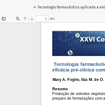
Voltar aos Detalhes do Artigo
←
Tecnologia farmacêutica aplicada a ext