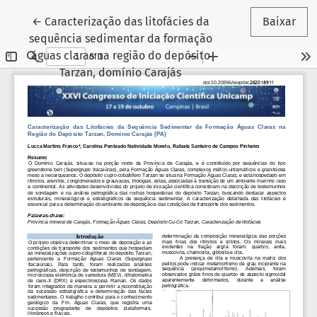
Voltar aos Detalhes do Artigo
←
Caracterização das litofácies da
Baixar
sequência sedimentar da formação
águas claras na região do depósito
Tarzan, domínio Carajás