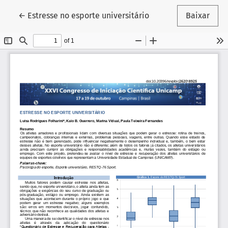
Voltar aos Detalhes do Artigo
←
Estresse no esporte universitário
Baixar